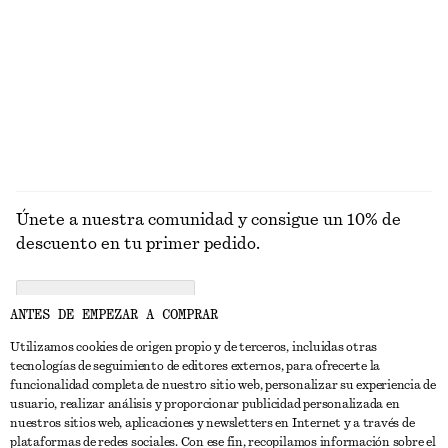
PRENDAS DE
VESTIDOS
ACCESORIOS
CHAQUETAS Y
PUNTO
ABRIGOS
Únete a nuestra comunidad y consigue un 10% de
descuento en tu primer pedido.
CREATE ACCOUNT
ANTES DE EMPEZAR A COMPRAR
Utilizamos cookies de origen propio y de terceros, incluidas otras
tecnologías de seguimiento de editores externos, para ofrecerte la
PONTE EN CONTACTO CON NOSOTROS
funcionalidad completa de nuestro sitio web, personalizar su experiencia de
usuario, realizar análisis y proporcionar publicidad personalizada en
Contacta con nosotros
Instagram
nuestros sitios web, aplicaciones y newsletters en Internet y a través de
ATENCIÓN AL CLIENTE
plataformas de redes sociales. Con ese fin, recopilamos información sobre el