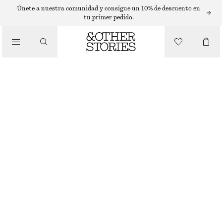
SUÉTERES
Únete a nuestra comunidad y consigue un 10% de descuento en
tu primer pedido.
/
PRENDAS DE PUNTO
JERSEY DE PUNTO DE CANALÉ
€ 49
€ 89
AGOTADO
/
ROPA
MARFIL
XS
S
M
L