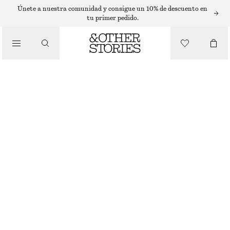
Únete a nuestra comunidad y consigue un 10% de descuento en
tu primer pedido.
ROPA
SHEER MESH UNDERWIRE BRA
€ 29
AGOTADO
BLACK
75A
70B
75B
80B
70C
75C
80C
75D