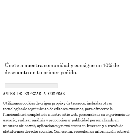
PRENDAS DE
VESTIDOS
ACCESORIOS
CHAQUETAS Y
PUNTO
ABRIGOS
Únete a nuestra comunidad y consigue un 10% de
descuento en tu primer pedido.
CREATE ACCOUNT
ANTES DE EMPEZAR A COMPRAR
Utilizamos cookies de origen propio y de terceros, incluidas otras
tecnologías de seguimiento de editores externos, para ofrecerte la
PONTE EN CONTACTO CON NOSOTROS
funcionalidad completa de nuestro sitio web, personalizar su experiencia de
usuario, realizar análisis y proporcionar publicidad personalizada en
Contacta con nosotros
Instagram
nuestros sitios web, aplicaciones y newsletters en Internet y a través de
ATENCIÓN AL CLIENTE
plataformas de redes sociales. Con ese fin, recopilamos información sobre el