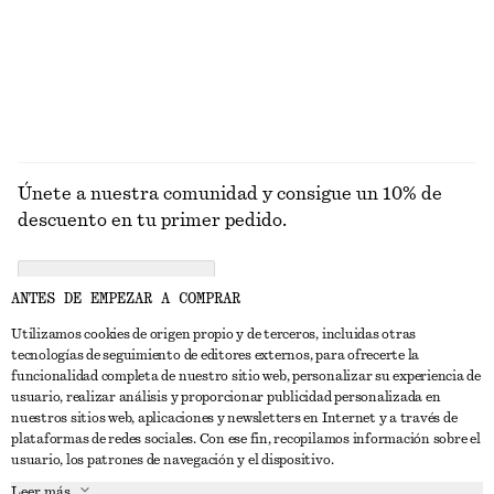
Únete a nuestra comunidad y consigue un 10% de
descuento en tu primer pedido.
CREATE ACCOUNT
ANTES DE EMPEZAR A COMPRAR
Utilizamos cookies de origen propio y de terceros, incluidas otras
tecnologías de seguimiento de editores externos, para ofrecerte la
PONTE EN CONTACTO CON NOSOTROS
funcionalidad completa de nuestro sitio web, personalizar su experiencia de
usuario, realizar análisis y proporcionar publicidad personalizada en
Contacta con nosotros
Instagram
nuestros sitios web, aplicaciones y newsletters en Internet y a través de
ATENCIÓN AL CLIENTE
plataformas de redes sociales. Con ese fin, recopilamos información sobre el
Localizador de tiendas
Pinterest
usuario, los patrones de navegación y el dispositivo.
Pago
ACERCA DE
Filiales
Facebook
Leer más