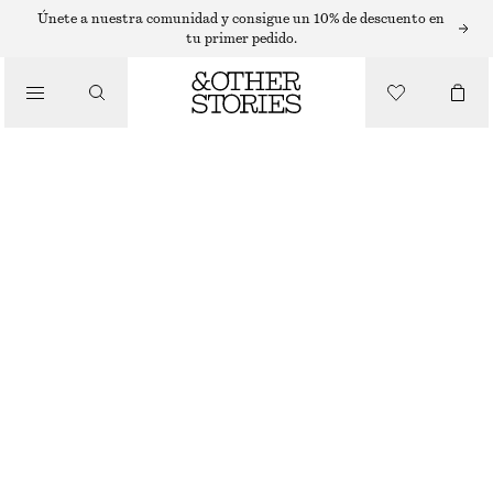
Únete a nuestra comunidad y consigue un 10% de descuento en
tu primer pedido.
/
CUIDADO CORPORAL
GEL DE DUCHA PUNK BOUQUET
€ 15
350 ML | € 42.86 / 1 L
/
BELLEZA
PUNK BOUQUET
+
10
ELIGE TALLA
Encontrar en tienda