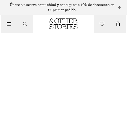
COLLARES
Únete a nuestra comunidad y consigue un 10% de descuento en
tu primer pedido.
/
JOYERÍA
COLLAR DE LAZO CON CADENA DE SERPIENTE
/
ACCESORIOS
€ 35
ORO
ONESIZE
TALLA