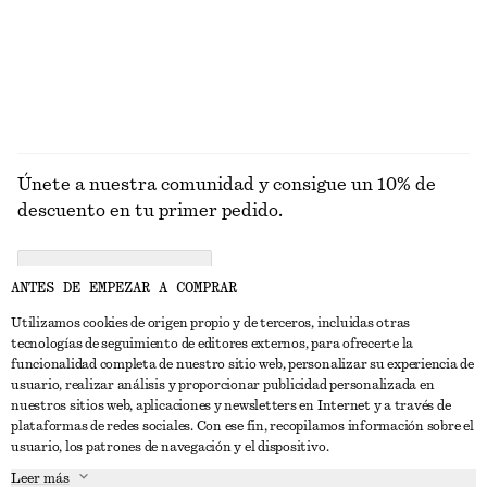
+
8
EXPLORAR JOYERÍA
Únete a nuestra comunidad y consigue un 10% de
descuento en tu primer pedido.
CREATE ACCOUNT
ANTES DE EMPEZAR A COMPRAR
Utilizamos cookies de origen propio y de terceros, incluidas otras
tecnologías de seguimiento de editores externos, para ofrecerte la
PONTE EN CONTACTO CON NOSOTROS
funcionalidad completa de nuestro sitio web, personalizar su experiencia de
usuario, realizar análisis y proporcionar publicidad personalizada en
Contacta con nosotros
Instagram
nuestros sitios web, aplicaciones y newsletters en Internet y a través de
ATENCIÓN AL CLIENTE
plataformas de redes sociales. Con ese fin, recopilamos información sobre el
Localizador de tiendas
Pinterest
usuario, los patrones de navegación y el dispositivo.
Pago
ACERCA DE
Filiales
Facebook
Leer más