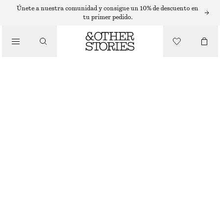
PANTALONES WIDE FIT
Únete a nuestra comunidad y consigue un 10% de descuento en
tu primer pedido.
/
PANTALONES
PANTALONES SASTRE DE LANA
€ 69
€ 129
AGOTADO
/
ROPA
TOPO
32
34
36
38
40
42
44