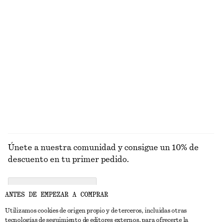
PRENDAS DE
VESTIDOS
ACCESORIOS
CHAQUETAS Y
PUNTO
ABRIGOS
Únete a nuestra comunidad y consigue un 10% de
descuento en tu primer pedido.
CREATE ACCOUNT
ANTES DE EMPEZAR A COMPRAR
Utilizamos cookies de origen propio y de terceros, incluidas otras
tecnologías de seguimiento de editores externos, para ofrecerte la