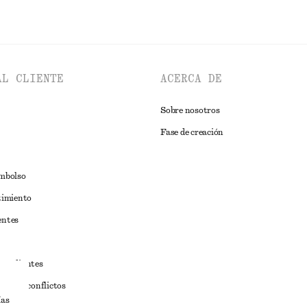
AL CLIENTE
ACERCA DE
Sobre nosotros
Fase de creación
embolso
timiento
entes
estudiantes
iva de conflictos
ías