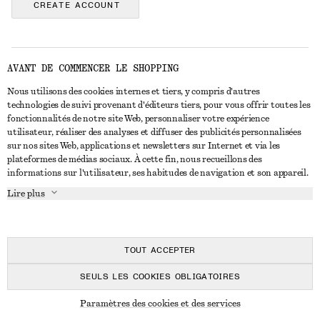
CREATE ACCOUNT
NOUS CONTACTER
AVANT DE COMMENCER LE SHOPPING
Nous contacter
Instagram
Nous utilisons des cookies internes et tiers, y compris d'autres
SERVICE CLIENT
technologies de suivi provenant d'éditeurs tiers, pour vous offrir toutes les
Trouver un magasin
Pinterest
fonctionnalités de notre site Web, personnaliser votre expérience
Paiement
utilisateur, réaliser des analyses et diffuser des publicités personnalisées
À PROPOS
Affilié(e)s
Facebook
sur nos sites Web, applications et newsletters sur Internet et via les
Livraison
plateformes de médias sociaux. À cette fin, nous recueillons des
À propos de nous
Emplois
Youtube
Retour et remboursement
informations sur l'utilisateur, ses habitudes de navigation et son appareil.
En cours de réalisation
Presse
TikTok
FAQ
Lire plus
Guide des tailles
Réduction étudiant
© 2026 & OTHER STORIES
TOUT ACCEPTER
Règlement extrajudiciaire des litiges
SEULS LES COOKIES OBLIGATOIRES
Conditions générales
Conditions générales d’adhésion
Paramètres des cookies et des services