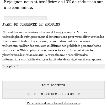
Rejoignez-nous et bénéficiez de 10% de réduction sur
une commande.
CREATE ACCOUNT
AVANT DE COMMENCER LE SHOPPING
Nous utilisons des cookies internes et tiers, y compris d'autres
technologies de suivi provenant d'éditeurs tiers, pour vous offrir toutes les
NOUS CONTACTER
fonctionnalités de notre site Web, personnaliser votre expérience
utilisateur, réaliser des analyses et diffuser des publicités personnalisées
Nous contacter
Instagram
sur nos sites Web, applications et newsletters sur Internet et via les
SERVICE CLIENT
plateformes de médias sociaux. À cette fin, nous recueillons des
Trouver un magasin
Pinterest
informations sur l'utilisateur, ses habitudes de navigation et son appareil.
Paiement
À PROPOS
Affilié(e)s
Facebook
Lire plus
Livraison
À propos de nous
Emplois
Youtube
Retour et remboursement
En cours de réalisation
Presse
TikTok
FAQ
TOUT ACCEPTER
Guide des tailles
SEULS LES COOKIES OBLIGATOIRES
Réduction étudiant
© 2026 & OTHER STORIES
Paramètres des cookies et des services
Règlement extrajudiciaire des litiges