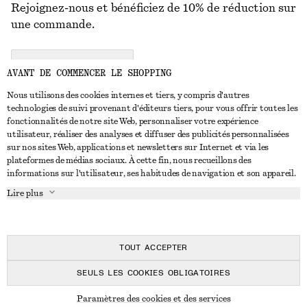
Rejoignez-nous et bénéficiez de 10% de réduction sur
une commande.
CREATE ACCOUNT
AVANT DE COMMENCER LE SHOPPING
Nous utilisons des cookies internes et tiers, y compris d'autres
technologies de suivi provenant d'éditeurs tiers, pour vous offrir toutes les
NOUS CONTACTER
fonctionnalités de notre site Web, personnaliser votre expérience
utilisateur, réaliser des analyses et diffuser des publicités personnalisées
Nous contacter
Instagram
sur nos sites Web, applications et newsletters sur Internet et via les
SERVICE CLIENT
plateformes de médias sociaux. À cette fin, nous recueillons des
Trouver un magasin
Pinterest
informations sur l'utilisateur, ses habitudes de navigation et son appareil.
Paiement
À PROPOS
Affilié(e)s
Facebook
Lire plus
Livraison
À propos de nous
Emplois
Youtube
Retour et remboursement
En cours de réalisation
Presse
TikTok
FAQ
TOUT ACCEPTER
Guide des tailles
SEULS LES COOKIES OBLIGATOIRES
Réduction étudiant
© 2026 & OTHER STORIES
Paramètres des cookies et des services
Règlement extrajudiciaire des litiges