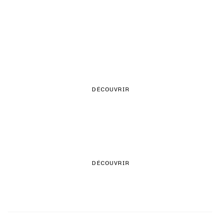
TEXTURES FÉMININES
DÉCOUVRIR
DENIM COLORÉ
DÉCOUVRIR