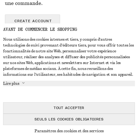
une commande.
CREATE ACCOUNT
AVANT DE COMMENCER LE SHOPPING
Nous utilisons des cookies internes et tiers, y compris d'autres
technologies de suivi provenant d'éditeurs tiers, pour vous offrir toutes les
NOUS CONTACTER
fonctionnalités de notre site Web, personnaliser votre expérience
utilisateur, réaliser des analyses et diffuser des publicités personnalisées
Nous contacter
Instagram
SERVICE CLIENT
sur nos sites Web, applications et newsletters sur Internet et via les
Trouver un magasin
Pinterest
plateformes de médias sociaux. À cette fin, nous recueillons des
Paiement
informations sur l'utilisateur, ses habitudes de navigation et son appareil.
À PROPOS
Affilié(e)s
Facebook
Livraison
Lire plus
À propos de nous
Emplois
Youtube
Retour et remboursement
En cours de réalisation
Presse
TikTok
FAQ
TOUT ACCEPTER
Guide des tailles
SEULS LES COOKIES OBLIGATOIRES
Réduction étudiant
© 2026 & OTHER STORIES
Règlement extrajudiciaire des litiges
Paramètres des cookies et des services