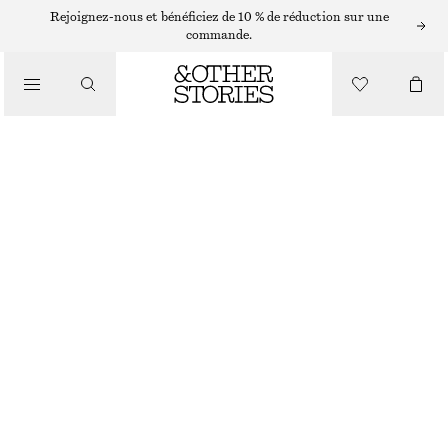
CHAPEAUX, CASQUETTES ET BONNETS
Rejoignez-nous et bénéficiez de 10 % de réduction sur une
commande.
CASQUETTE EN DENIM
CHF 45
/
RUPTURE DE STOCK
ACCESSOIRES
INDIGO
ONESIZE
TAILLE