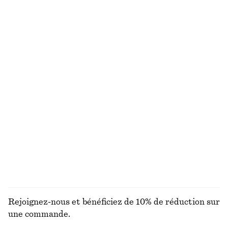
chf 39
chf 199
100% coton
+
5
T-shirt en coton
Robe courte en lin
chf 35
chf 129
100% coton biologique
Nouveauté
+
5
100% lin
+
2
Robe midi en satin sans manches
Chaîne à maillons épais
chf 139
chf 55
Nouveauté
Exclusivité en ligne
+
7
DÉCOUVRIR TOUTES LES CHAPEAUX, CASQUETTES
ET BONNETS
Rejoignez-nous et bénéficiez de 10% de réduction sur
une commande.