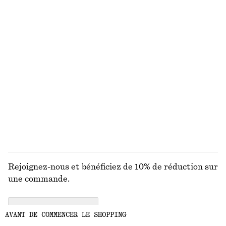
Robe midi en lin à bretelle torsadée
Robe midi côtelée
chf 139
chf 129
Nouveauté
Nouveauté
100% lin
100% coton biologique
Short habillé en lin
Robe midi en satin sans manches
chf 99
chf 139
Nouveauté
Nouveauté
+
1
+
8
DÉCOUVRIR TOUTES LES CHAPEAUX, CASQUETTES
ET BONNETS
Rejoignez-nous et bénéficiez de 10% de réduction sur
une commande.
CREATE ACCOUNT
AVANT DE COMMENCER LE SHOPPING