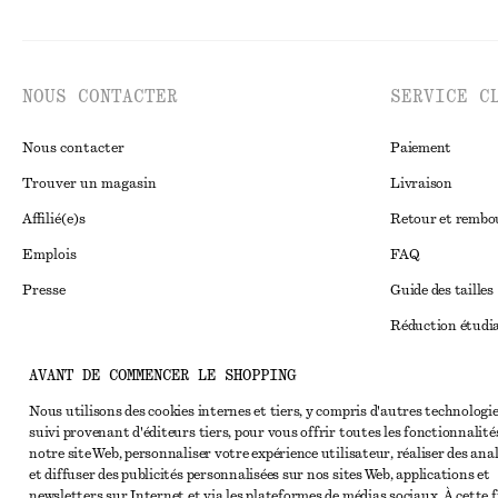
NOUS CONTACTER
SERVICE C
Nous contacter
Paiement
Trouver un magasin
Livraison
Affilié(e)s
Retour et remb
Emplois
FAQ
Presse
Guide des tailles
Réduction étudi
Règlement extraju
Instagram
AVANT DE COMMENCER LE SHOPPING
Conditions génér
Pinterest
Nous utilisons des cookies internes et tiers, y compris d'autres technologie
suivi provenant d'éditeurs tiers, pour vous offrir toutes les fonctionnalité
Conditions génér
Facebook
notre site Web, personnaliser votre expérience utilisateur, réaliser des ana
Cookies et parta
et diffuser des publicités personnalisées sur nos sites Web, applications et
Youtube
newsletters sur Internet et via les plateformes de médias sociaux. À cette f