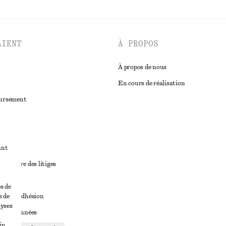
LIENT
À PROPOS
À propos de nous
En cours de réalisation
oursement
ant
diciaire des litiges
ales
s de
s de
ales d’adhésion
lyses
ge de données
in,