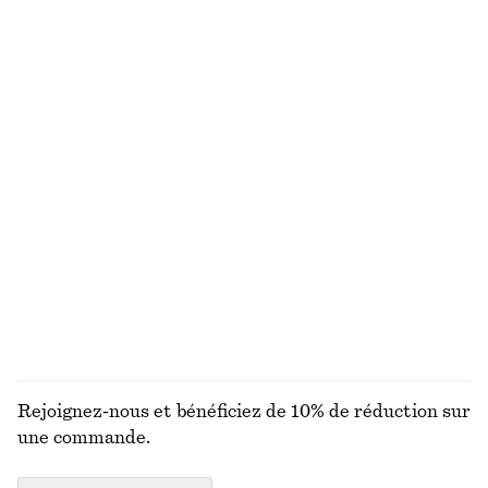
chf 139
chf 99
Ensemble de créoles et de pendants d’oreilles
Short court taille basse en jean
chf 39
chf 89
Pantalon habillé en lin
T-shirt en coton
chf 129
chf 35
Nouveauté
100% coton biologique
+
6
100% lin
DÉCOUVRIR TOUTES LES BIJOUX
Rejoignez-nous et bénéficiez de 10% de réduction sur
une commande.