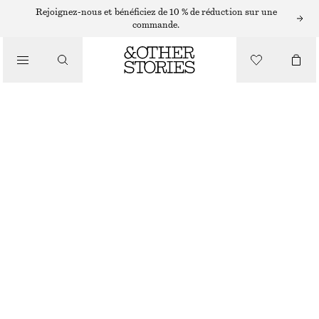
BOUCLES D’OREILLES
Rejoignez-nous et bénéficiez de 10 % de réduction sur une
commande.
/
BIJOUX
ENSEMBLE DE CRÉOLES
CHF 35
/
ACCESSOIRES
ARGENTÉ
ONESIZE
TAILLE