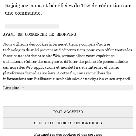
Rejoignez-nous et bénéficiez de 10% de réduction sur
une commande.
CREATE ACCOUNT
AVANT DE COMMENCER LE SHOPPING
Nous utilisons des cookies internes et tiers, y compris d'autres
technologies de suivi provenant d'éditeurs tiers, pour vous offrir toutes les
NOUS CONTACTER
fonctionnalités de notre site Web, personnaliser votre expérience
utilisateur, réaliser des analyses et diffuser des publicités personnalisées
Nous contacter
Instagram
sur nos sites Web, applications et newsletters sur Internet et via les
SERVICE CLIENT
plateformes de médias sociaux. À cette fin, nous recueillons des
Trouver un magasin
Pinterest
informations sur l'utilisateur, ses habitudes de navigation et son appareil.
Paiement
À PROPOS
Affilié(e)s
Facebook
Lire plus
Livraison
À propos de nous
Emplois
Youtube
Retour et remboursement
En cours de réalisation
Presse
TikTok
FAQ
TOUT ACCEPTER
Guide des tailles
SEULS LES COOKIES OBLIGATOIRES
Réduction étudiant
© 2026 & OTHER STORIES
Paramètres des cookies et des services