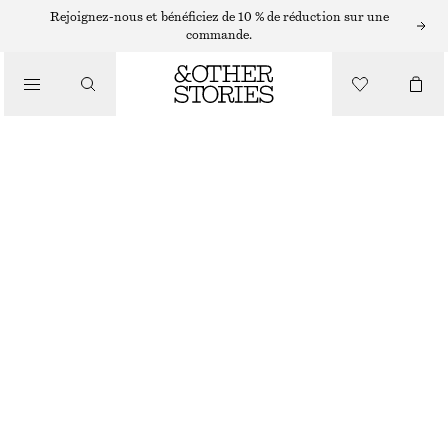
ROBES EN MAILLE
Rejoignez-nous et bénéficiez de 10 % de réduction sur une
commande.
/
ROBES
ROBE COURTE EN MAILLE
CHF 69
CHF 119
/
VÊTEMENTS
DERNIÈRE CHANCE
VERT
XS
S
M
L