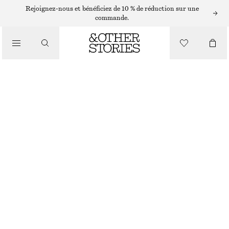
Rejoignez-nous et bénéficiez de 10 % de réduction sur une
commande.
/
HAUTS ET T-SHIRTS
HAUT À BASQUE EN DENTELLE
CHF 89
CHF 149
DERNIÈRE CHANCE
/
VÊTEMENTS
COULEUR CRÈME
32
34
36
38
40
42
44