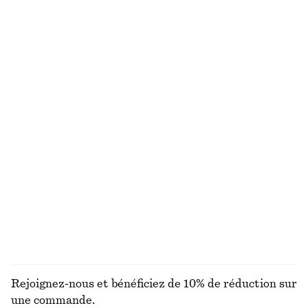
Pantalon de survêtement en néoprène
T-shirt à col ras du cou
chf 55
chf 139
chf 25
chf 32
Dernière chance
Dernière chance
100% coton
+
1
Haut à motif jacquard en pointelle de coton
Short habillé en lin
chf 89
chf 99
100% coton
+
1
Haut texturé sans manches
Ensemble de créoles épaisses
chf 49
chf 99
chf 39
Dernière chance
Exclusivité en ligne
DÉCOUVRIR TOUTES LES HAUTS ET T-SHIRTS
Rejoignez-nous et bénéficiez de 10% de réduction sur
une commande.