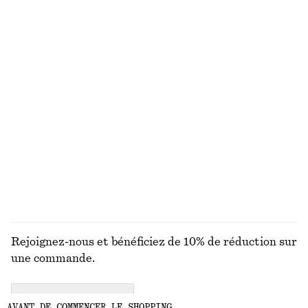
Haut drapé
Débardeur côtelé à encolure dégagée
chf 27
chf 69
chf 35
chf 69
Dernière chance
Dernière chance
Robe courte en satin
T-shirt à col ras du cou
chf 65
chf 99
chf 25
chf 32
Dernière chance
Dernière chance
100% coton
+
2
DÉCOUVRIR TOUTES LES SACS CABAS
Rejoignez-nous et bénéficiez de 10% de réduction sur
une commande.
CREATE ACCOUNT
AVANT DE COMMENCER LE SHOPPING