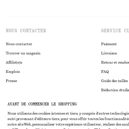
NOUS CONTACTER
SERVICE C
Nous contacter
Paiement
Trouver un magasin
Livraison
Affilié(e)s
Retour et remb
Emplois
FAQ
Presse
Guide des tailles
Réduction étudi
Règlement extraju
Instagram
AVANT DE COMMENCER LE SHOPPING
Conditions génér
Pinterest
Nous utilisons des cookies internes et tiers, y compris d'autres technologie
Conditions génér
suivi provenant d'éditeurs tiers, pour vous offrir toutes les fonctionnalité
Facebook
notre site Web, personnaliser votre expérience utilisateur, réaliser des ana
Cookies et parta
Youtube