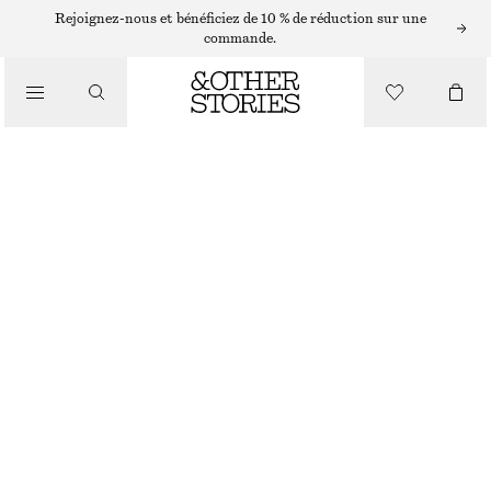
PULLS
Rejoignez-nous et bénéficiez de 10 % de réduction sur une
commande.
/
MAILLES
PULL EN MOHAIR MÉLANGÉ
/
VÊTEMENTS
CHF 79
CHF 139
RUPTURE DE STOCK
VERT CLAIR
+
8
XS
S
M
L
Guide des tailles
TAILLE