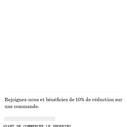
VOUS RECHERCHIEZ AUTRE CHOSE ?
DÉCOUVREZ NOS AUTRES COLLECTIONS
MAILLES
ROBES
ACCESSOIRES
MANTEAUX ET
VESTES
Rejoignez-nous et bénéficiez de 10% de réduction sur
une commande.
CREATE ACCOUNT
AVANT DE COMMENCER LE SHOPPING