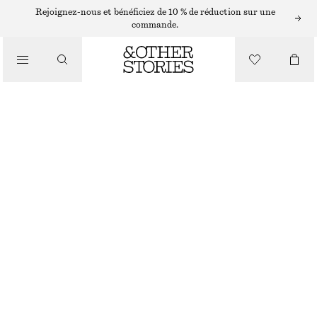
Rejoignez-nous et bénéficiez de 10 % de réduction sur une
/
commande.
HAUTS ET T-SHIRTS
T-SHIRT CÔTELÉ
CHF 35
/
VÊTEMENTS
BLANC
+
14
XS
S
M
L
Guide des tailles
TAILLE
CHOISIR UNE TAILLE