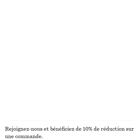
T-shirt ajusté en jersey
Pantalon droit à plis marqués
chf 35
chf 119
+
2
Débardeur en coton côtelé
Pull en maille
chf 32
chf 89
Coton-laine
+
1
+
2
Haut côtelé à manches longues
Robe midi évasée en lin
chf 39
chf 139
Nouveauté
+
5
100% lin
DÉCOUVRIR TOUTES LES HAUTS ET T-SHIRTS
Rejoignez-nous et bénéficiez de 10% de réduction sur
une commande.