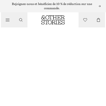
ÉCHARPES ET FOULARDS
Rejoignez-nous et bénéficiez de 10 % de réduction sur une
commande.
PLASTRON À COL SEMI-TRANSPARENT
/
ACCESSOIRES
CHF 55
NOIR
ONESIZE
TAILLE