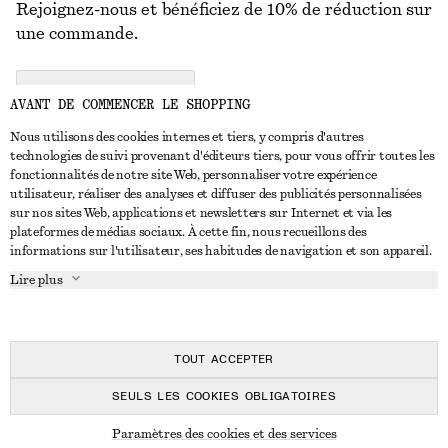
Rejoignez-nous et bénéficiez de 10% de réduction sur
une commande.
CREATE ACCOUNT
AVANT DE COMMENCER LE SHOPPING
Nous utilisons des cookies internes et tiers, y compris d'autres
technologies de suivi provenant d'éditeurs tiers, pour vous offrir toutes les
NOUS CONTACTER
fonctionnalités de notre site Web, personnaliser votre expérience
utilisateur, réaliser des analyses et diffuser des publicités personnalisées
Nous contacter
Instagram
sur nos sites Web, applications et newsletters sur Internet et via les
SERVICE CLIENT
plateformes de médias sociaux. À cette fin, nous recueillons des
Trouver un magasin
Pinterest
informations sur l'utilisateur, ses habitudes de navigation et son appareil.
Paiement
À PROPOS
Affilié(e)s
Facebook
Lire plus
Livraison
À propos de nous
Emplois
Youtube
Retour et remboursement
En cours de réalisation
Presse
TikTok
FAQ
TOUT ACCEPTER
Guide des tailles
SEULS LES COOKIES OBLIGATOIRES
Réduction étudiant
© 2026 & OTHER STORIES
Paramètres des cookies et des services
Règlement extrajudiciaire des litiges