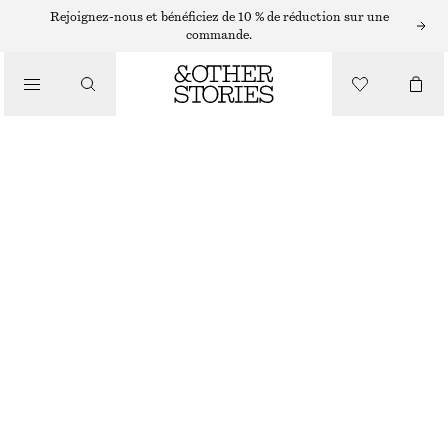
BOTTINES
Rejoignez-nous et bénéficiez de 10 % de réduction sur une
commande.
/
BOTTES
BOTTINES EN CUIR EXTENSIBLE
/
CHAUSSURES
CHF 129
CHF 249
DERNIÈRE CHANCE
BORDEAUX
35
36
37
38
39
40
41
42