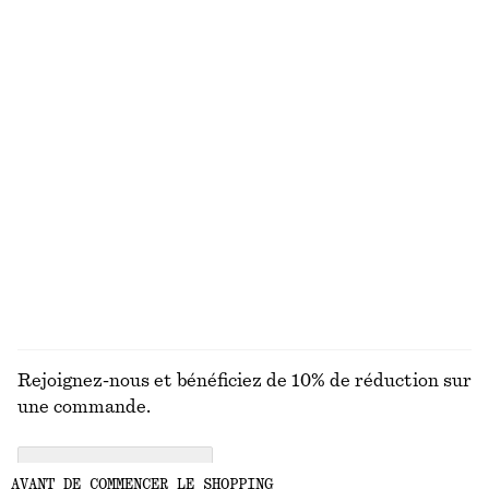
Haut sans manches à col montant
T-shirt en coton
chf 35
chf 55
chf 35
Dernière chance
100% coton biologique
+
5
Robe midi évasée en lin
T-shirt en coton
chf 139
chf 17
chf 32
Nouveauté
Dernière chance
100% lin
DÉCOUVRIR TOUTES LES BOTTES
Rejoignez-nous et bénéficiez de 10% de réduction sur
une commande.
CREATE ACCOUNT
AVANT DE COMMENCER LE SHOPPING