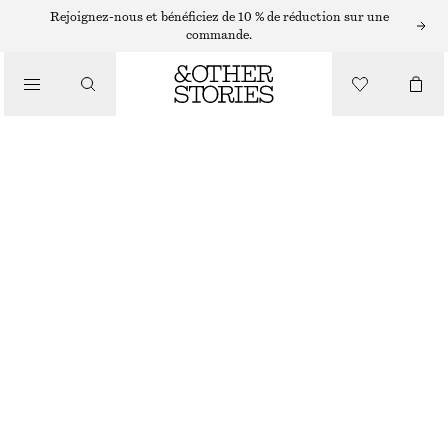
JEAN BARREL
Rejoignez-nous et bénéficiez de 10 % de réduction sur une
commande.
/
JEANS
JEAN FUSELÉ
/
CHF 129
VÊTEMENTS
BLEU MOYEN
32
34
36
38
40
42
44
Guide des tailles
TAILLE