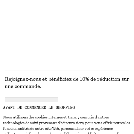
ROBES
JUPES
ACCESSOIRES
HAUTS ET T-
SHIRTS
Rejoignez-nous et bénéficiez de 10% de réduction sur
une commande.
CREATE ACCOUNT
AVANT DE COMMENCER LE SHOPPING
Nous utilisons des cookies internes et tiers, y compris d'autres
technologies de suivi provenant d'éditeurs tiers, pour vous offrir toutes les
NOUS CONTACTER
fonctionnalités de notre site Web, personnaliser votre expérience