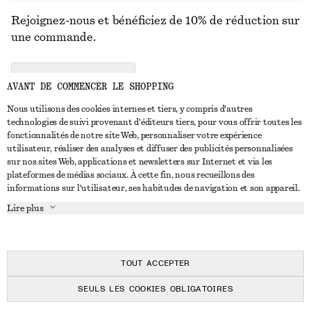
Rejoignez-nous et bénéficiez de 10% de réduction sur
une commande.
CREATE ACCOUNT
AVANT DE COMMENCER LE SHOPPING
Nous utilisons des cookies internes et tiers, y compris d'autres
technologies de suivi provenant d'éditeurs tiers, pour vous offrir toutes les
NOUS CONTACTER
fonctionnalités de notre site Web, personnaliser votre expérience
utilisateur, réaliser des analyses et diffuser des publicités personnalisées
Nous contacter
Instagram
sur nos sites Web, applications et newsletters sur Internet et via les
SERVICE CLIENT
plateformes de médias sociaux. À cette fin, nous recueillons des
Trouver un magasin
Pinterest
informations sur l'utilisateur, ses habitudes de navigation et son appareil.
Paiement
À PROPOS
Affilié(e)s
Facebook
Lire plus
Livraison
À propos de nous
Emplois
Youtube
Retour et remboursement
En cours de réalisation
Presse
TikTok
FAQ
TOUT ACCEPTER
Guide des tailles
SEULS LES COOKIES OBLIGATOIRES
Réduction étudiant