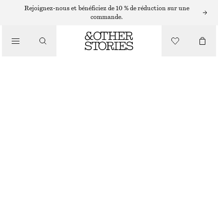
Rejoignez-nous et bénéficiez de 10 % de réduction sur une
/
commande.
CHEMISES ET BLOUSES
BLOUSE COURTE EN VELOURS
CHF 79
CHF 129
/
RUPTURE DE STOCK
VÊTEMENTS
NOIR
32
34
36
38
40
42
44