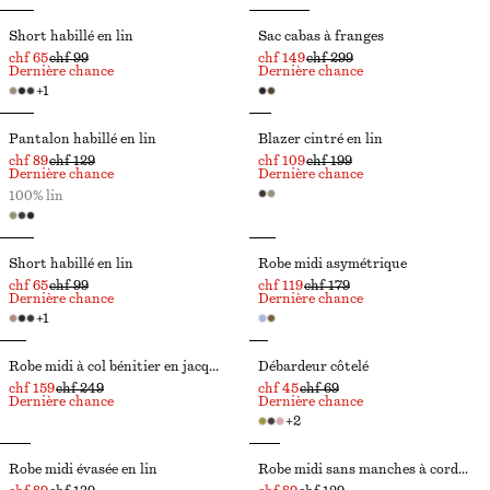
Short habillé en lin
Sac cabas à franges
chf 65
chf 99
chf 149
chf 299
Dernière chance
Dernière chance
+
1
Pantalon habillé en lin
Blazer cintré en lin
chf 89
chf 129
chf 109
chf 199
Dernière chance
Dernière chance
100% lin
Short habillé en lin
Robe midi asymétrique
chf 65
chf 99
chf 119
chf 179
Dernière chance
Dernière chance
+
1
Robe midi à col bénitier en jacquard
Débardeur côtelé
chf 159
chf 249
chf 45
chf 69
Dernière chance
Dernière chance
+
2
Robe midi évasée en lin
Robe midi sans manches à cordon de serrage