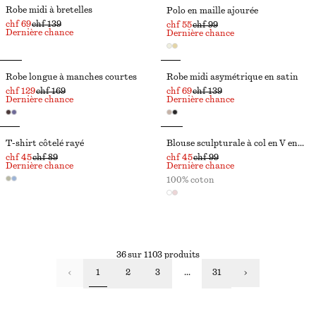
Robe midi à bretelles
Polo en maille ajourée
chf 69
chf 139
chf 55
chf 99
Dernière chance
Dernière chance
Robe longue à manches courtes
Robe midi asymétrique en satin
chf 129
chf 169
chf 69
chf 139
Dernière chance
Dernière chance
T-shirt côtelé rayé
Blouse sculpturale à col en V en coton
chf 45
chf 89
chf 45
chf 99
Dernière chance
Dernière chance
100% coton
36 sur 1103 produits
1
2
3
...
31