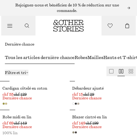
Rejoignez-nous et bénéficiez de 10 % de réduction sur une
commande.
Dernière chance
Tous les articles dernière chance
Robes
Mailles
Hauts et T-shir
Filtre et tri
Cardigan côtelé en coton
Débardeur ajusté
chf 55
chf 129
chf 15
chf 29
Dernière chance
Dernière chance
Robe midi en lin
Blazer cintré en lin
chf 69
chf 149
chf 149
chf 199
Dernière chance
Dernière chance
100% lin