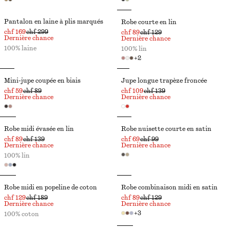
Pantalon en laine à plis marqués
Robe courte en lin
chf 169
chf 299
chf 89
chf 129
Dernière chance
Dernière chance
100% laine
100% lin
+
2
Mini-jupe coupée en biais
Jupe longue trapèze froncée
chf 59
chf 89
chf 109
chf 139
Dernière chance
Dernière chance
Robe midi évasée en lin
Robe nuisette courte en satin
chf 89
chf 139
chf 69
chf 99
Dernière chance
Dernière chance
100% lin
Robe midi en popeline de coton
Robe combinaison midi en satin
chf 129
chf 189
chf 89
chf 129
Dernière chance
Dernière chance
+
3
100% coton