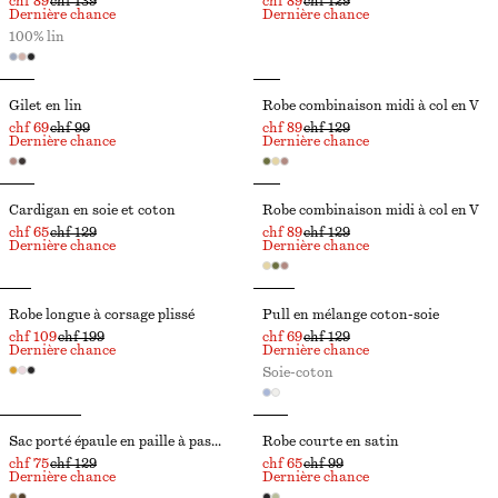
chf 89
chf 139
chf 89
chf 129
Dernière chance
Dernière chance
100% lin
Gilet en lin
Robe combinaison midi à col en V
chf 69
chf 99
chf 89
chf 129
Dernière chance
Dernière chance
Cardigan en soie et coton
Robe combinaison midi à col en V
chf 65
chf 129
chf 89
chf 129
Dernière chance
Dernière chance
Robe longue à corsage plissé
Pull en mélange coton-soie
chf 109
chf 199
chf 69
chf 129
Dernière chance
Dernière chance
Soie-coton
Sac porté épaule en paille à passepoils en cuir
Robe courte en satin
chf 75
chf 129
chf 65
chf 99
Dernière chance
Dernière chance