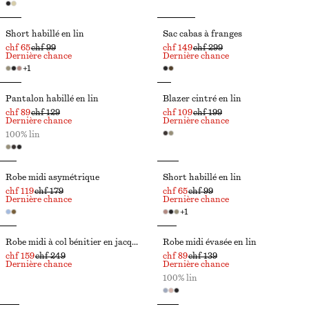
Short habillé en lin
Sac cabas à franges
chf 65
chf 99
chf 149
chf 299
Dernière chance
Dernière chance
+
1
Pantalon habillé en lin
Blazer cintré en lin
chf 89
chf 129
chf 109
chf 199
Dernière chance
Dernière chance
100% lin
Robe midi asymétrique
Short habillé en lin
chf 119
chf 179
chf 65
chf 99
Dernière chance
Dernière chance
+
1
Robe midi à col bénitier en jacquard
Robe midi évasée en lin
chf 159
chf 249
chf 89
chf 139
Dernière chance
Dernière chance
100% lin