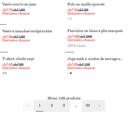
Veste courte en jean
Polo en maille ajourée
chf 75
chf 189
chf 55
chf 99
Dernière chance
Dernière chance
Pantalon en laine à plis marqués
Veste à manches sculpturales
chf 169
chf 299
chf 89
chf 189
Dernière chance
Dernière chance
100% laine
T-shirt côtelé rayé
Jupe midi à cordon de serrage en coton
chf 45
chf 89
chf 65
chf 129
Dernière chance
Dernière chance
36 sur 1161 produits
1
2
3
...
33