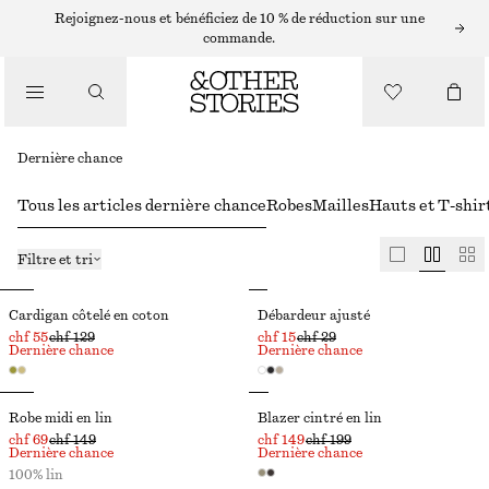
Rejoignez-nous et bénéficiez de 10 % de réduction sur une
commande.
Dernière chance
Tous les articles dernière chance
Robes
Mailles
Hauts et T-shir
Filtre et tri
Cardigan côtelé en coton
Débardeur ajusté
chf 55
chf 129
chf 15
chf 29
Dernière chance
Dernière chance
Robe midi en lin
Blazer cintré en lin
chf 69
chf 149
chf 149
chf 199
Dernière chance
Dernière chance
100% lin