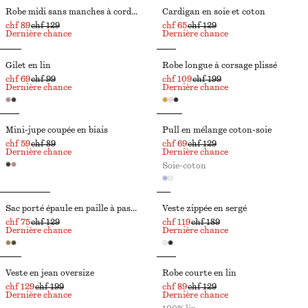
Robe midi sans manches à cordon de serrage
Cardigan en soie et coton
chf 89
chf 129
chf 65
chf 129
Dernière chance
Dernière chance
Gilet en lin
Robe longue à corsage plissé
chf 69
chf 99
chf 109
chf 199
Dernière chance
Dernière chance
Mini-jupe coupée en biais
Pull en mélange coton-soie
chf 59
chf 89
chf 69
chf 129
Dernière chance
Dernière chance
Soie-coton
Sac porté épaule en paille à passepoils en cuir
Veste zippée en sergé
chf 75
chf 129
chf 119
chf 189
Dernière chance
Dernière chance
Veste en jean oversize
Robe courte en lin
chf 129
chf 199
chf 89
chf 129
Dernière chance
Dernière chance