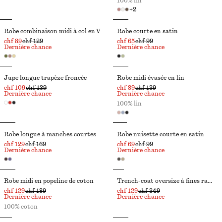
100% lin
+
2
Robe combinaison midi à col en V
Robe courte en satin
chf 89
chf 129
chf 65
chf 99
Dernière chance
Dernière chance
Jupe longue trapèze froncée
Robe midi évasée en lin
chf 109
chf 139
chf 89
chf 139
Dernière chance
Dernière chance
100% lin
Robe longue à manches courtes
Robe nuisette courte en satin
chf 129
chf 169
chf 69
chf 99
Dernière chance
Dernière chance
Robe midi en popeline de coton
Trench-coat oversize à fines rayures
chf 129
chf 189
chf 129
chf 349
Dernière chance
Dernière chance
100% coton