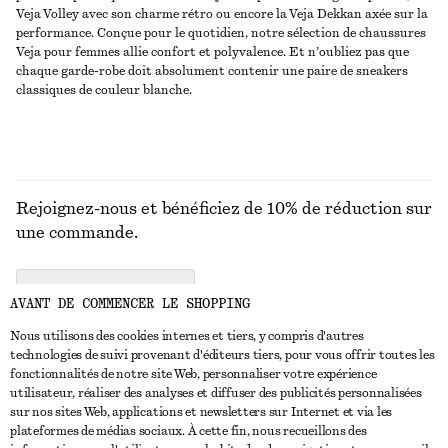
Veja Volley avec son charme rétro ou encore la Veja Dekkan axée sur la
performance. Conçue pour le quotidien, notre sélection de chaussures
Veja pour femmes allie confort et polyvalence. Et n’oubliez pas que
chaque garde-robe doit absolument contenir une paire de sneakers
classiques de couleur blanche.
Rejoignez-nous et bénéficiez de 10% de réduction sur
une commande.
CREATE ACCOUNT
AVANT DE COMMENCER LE SHOPPING
Nous utilisons des cookies internes et tiers, y compris d'autres
technologies de suivi provenant d'éditeurs tiers, pour vous offrir toutes les
NOUS CONTACTER
fonctionnalités de notre site Web, personnaliser votre expérience
utilisateur, réaliser des analyses et diffuser des publicités personnalisées
Nous contacter
Instagram
sur nos sites Web, applications et newsletters sur Internet et via les
SERVICE CLIENT
plateformes de médias sociaux. À cette fin, nous recueillons des
Trouver un magasin
Pinterest