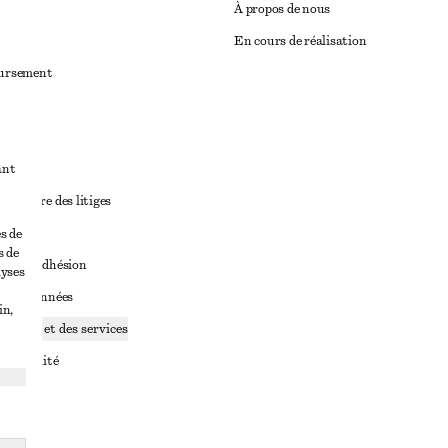
À propos de nous
En cours de réalisation
oursement
ant
diciaire des litiges
ales
s de
s de
ales d’adhésion
lyses
ge de données
in,
ookies et des services
identialité
rvice