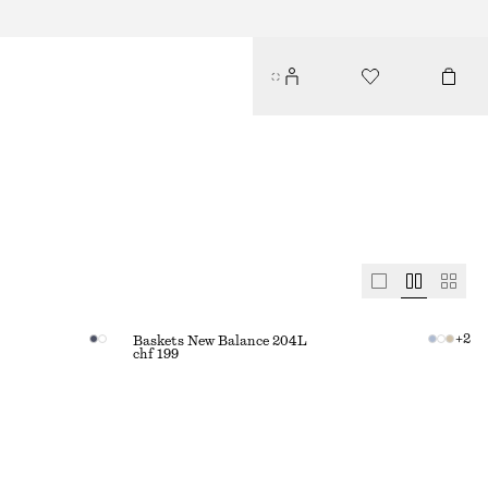
+
2
Baskets New Balance 204L
chf 199