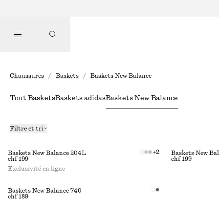
Chaussures
/
Baskets
/
Baskets New Balance
Tout Baskets
Baskets adidas
Baskets New Balance
Filtre et tri
+
2
Baskets New Balance 204L
Baskets New Ba
chf 199
chf 199
Exclusivité en ligne
Baskets New Balance 740
chf 189