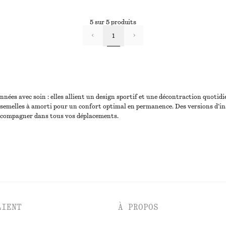
5 sur 5 produits
1
ées avec soin : elles allient un design sportif et une décontraction quotid
e semelles à amorti pour un confort optimal en permanence. Des versions d’i
accompagner dans tous vos déplacements.
LIENT
À PROPOS