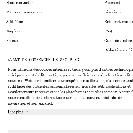
Nous contacter
Paiement
Trouver un magasin
Livraison
Affilié(e)s
Retour et remb
Emplois
FAQ
Presse
Guide des tailles
Réduction étudi
AVANT DE COMMENCER LE SHOPPING
Règlement extraju
Instagram
Conditions génér
Nous utilisons des cookies internes et tiers, y compris d'autres technologie
Pinterest
suivi provenant d'éditeurs tiers, pour vous offrir toutes les fonctionnalité
Conditions génér
Facebook
notre site Web, personnaliser votre expérience utilisateur, réaliser des ana
et diffuser des publicités personnalisées sur nos sites Web, applications et
Cookies et parta
Youtube
newsletters sur Internet et via les plateformes de médias sociaux. À cette f
nous recueillons des informations sur l'utilisateur, ses habitudes de
Paramètres des c
TikTok
navigation et son appareil.
Politique de conf
Lire plus
Conditions de se
Impressum