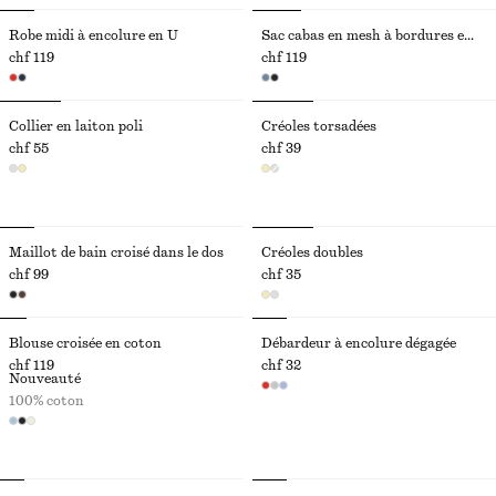
Robe midi à encolure en U
Sac cabas en mesh à bordures en cuir
chf 119
chf 119
Collier en laiton poli
Créoles torsadées
chf 55
chf 39
Maillot de bain croisé dans le dos
Créoles doubles
chf 99
chf 35
Blouse croisée en coton
Débardeur à encolure dégagée
chf 119
chf 32
Nouveauté
100% coton