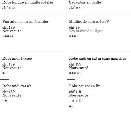
Robe longue en maille côtelée
Sac cabas en paille
chf 139
chf 129
Pantalon en satin à enfiler
Maillot de bain col en V
chf 129
chf 89
Nouveauté
Exclusivité en ligne
+
1
Robe midi évasée
Robe midi en satin sans manches
chf 139
chf 139
Nouveauté
Nouveauté
+
8
Robe midi évasée
Robe courte en lin
chf 139
chf 119
Nouveauté
Nouveauté
100% lin