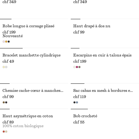
chf 349
chf 349
Robe longue à corsage plissé
Haut drapé à dos nu
chf 199
chf 99
Nouveauté
Bracelet manchette cylindrique
Escarpins en cuir à talons épais
chf 49
chf 199
Chemise cache-cœur à manches courtes
Sac cabas en mesh à bordures en cuir
chf 99
chf 119
Haut asymétrique en coton
Bob crocheté
chf 89
chf 55
100% coton biologique