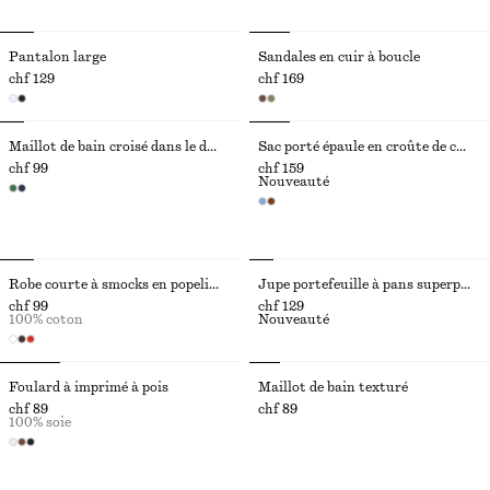
Pantalon large
Sandales en cuir à boucle
chf 129
chf 169
Maillot de bain croisé dans le dos à encolure en V
Sac porté épaule en croûte de cuir suédé
chf 99
chf 159
Nouveauté
Robe courte à smocks en popeline de coton
Jupe portefeuille à pans superposés
chf 99
chf 129
100% coton
Nouveauté
Foulard à imprimé à pois
Maillot de bain texturé
chf 89
chf 89
100% soie