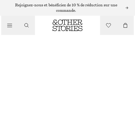
ROBES MIDI
Rejoignez-nous et bénéficiez de 10 % de réduction sur une
commande.
/
ROBES
ROBE NUISETTE MIDI ASYMÉTRIQUE EN SATIN
/
€ 75
€ 149
VÊTEMENTS
DERNIÈRE CHANCE
BLEU FONCÉ AVEC MOTIFS
32
34
36
38
40
42
44