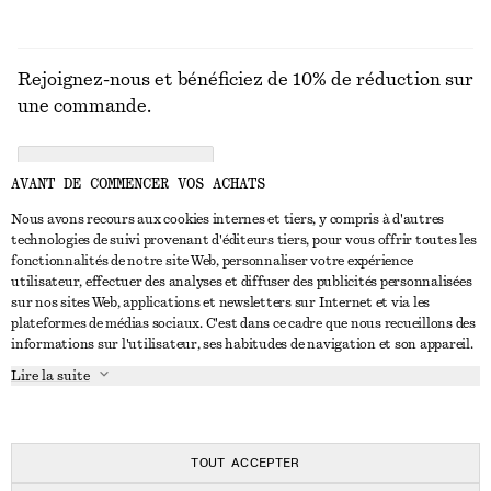
Rejoignez-nous et bénéficiez de 10% de réduction sur
une commande.
CREATE ACCOUNT
AVANT DE COMMENCER VOS ACHATS
Nous avons recours aux cookies internes et tiers, y compris à d'autres
technologies de suivi provenant d'éditeurs tiers, pour vous offrir toutes les
NOUS CONTACTER
fonctionnalités de notre site Web, personnaliser votre expérience
utilisateur, effectuer des analyses et diffuser des publicités personnalisées
Nous contacter
Instagram
sur nos sites Web, applications et newsletters sur Internet et via les
SERVICE CLIENT
plateformes de médias sociaux. C'est dans ce cadre que nous recueillons des
Trouver un magasin
Pinterest
informations sur l'utilisateur, ses habitudes de navigation et son appareil.
Paiement
À PROPOS
Affilié(e)s
Facebook
Lire la suite
Carte cadeau
À propos de nous
Emplois
Youtube
Livraison
En cours de réalisation
Presse
TikTok
Retour et remboursement
TOUT ACCEPTER
Droit de rétractation