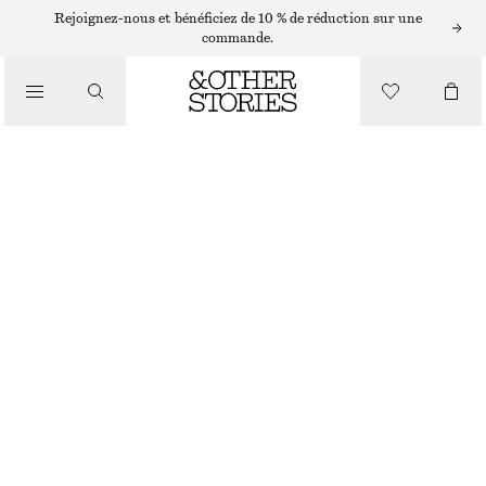
COLLIERS
Rejoignez-nous et bénéficiez de 10 % de réduction sur une
commande.
/
BIJOUX
COLLIER EN CHAÎNE SERPENT ÉPAISSE
/
ACCESSOIRES
€ 49
RUPTURE DE STOCK
DORÉ
ONESIZE
TAILLE