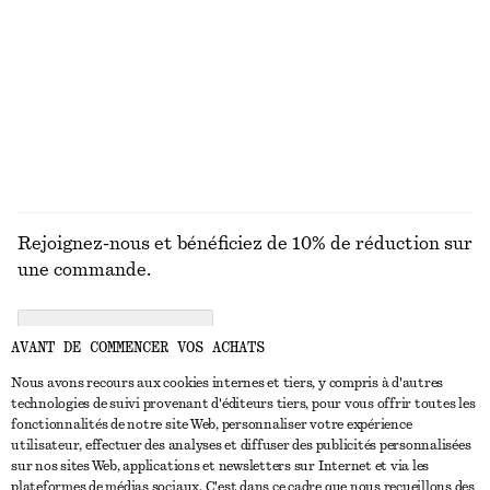
Jean droit
T-shirt en coton
€ 99
€ 25
100% coton biologique
+
7
DÉCOUVRIR TOUTES LES BIJOUX
Rejoignez-nous et bénéficiez de 10% de réduction sur
une commande.
CREATE ACCOUNT
AVANT DE COMMENCER VOS ACHATS
Nous avons recours aux cookies internes et tiers, y compris à d'autres
technologies de suivi provenant d'éditeurs tiers, pour vous offrir toutes les
NOUS CONTACTER
fonctionnalités de notre site Web, personnaliser votre expérience
utilisateur, effectuer des analyses et diffuser des publicités personnalisées
Nous contacter
Instagram
sur nos sites Web, applications et newsletters sur Internet et via les
SERVICE CLIENT
plateformes de médias sociaux. C'est dans ce cadre que nous recueillons des