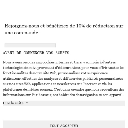
Rejoignez-nous et bénéficiez de 10% de réduction sur
une commande.
CREATE ACCOUNT
AVANT DE COMMENCER VOS ACHATS
Nous avons recours aux cookies internes et tiers, y compris à d'autres
technologies de suivi provenant d'éditeurs tiers, pour vous offrir toutes les
NOUS CONTACTER
fonctionnalités de notre site Web, personnaliser votre expérience
utilisateur, effectuer des analyses et diffuser des publicités personnalisées
Nous contacter
Instagram
sur nos sites Web, applications et newsletters sur Internet et via les
SERVICE CLIENT
plateformes de médias sociaux. C'est dans ce cadre que nous recueillons des
Trouver un magasin
Pinterest
informations sur l'utilisateur, ses habitudes de navigation et son appareil.
Paiement
À PROPOS
Affilié(e)s
Facebook
Lire la suite
Carte cadeau
À propos de nous
Emplois
Youtube
Livraison
En cours de réalisation
Presse
TikTok
Retour et remboursement
TOUT ACCEPTER