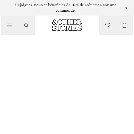
ROBES MIDI
Rejoignez-nous et bénéficiez de 10 % de réduction sur une
commande.
/
ROBES
ROBE MIDI EN SATIN SANS MANCHES
/
€ 99
VÊTEMENTS
VERT KAKI
+
11
32
34
36
38
40
42
44
Guide des tailles
TAILLE
CHOISIR UNE TAILLE