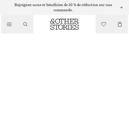
SANDALES PLATES
Rejoignez-nous et bénéficiez de 10 % de réduction sur une
commande.
/
SANDALES
SANDALES EN CUIR À LANIÈRES ENTRECROISÉES
€ 110
/
CHAUSSURES
RUPTURE DE STOCK
DAIM BEIGE
35
36
37
38
39
40
41
42