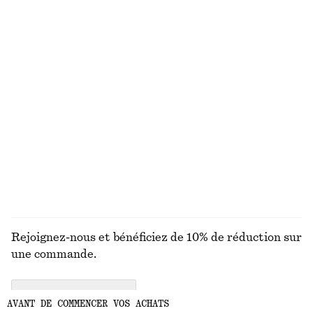
Robe longue en maille côtelée
Short habillé en lin
€ 99
€ 69
+
1
Tote bag en cuir
Robe courte en lin
€ 179
€ 79
Nouveauté
Nouveauté
100% lin
DÉCOUVRIR TOUTES LES SANDALES
Rejoignez-nous et bénéficiez de 10% de réduction sur
une commande.
CREATE ACCOUNT
AVANT DE COMMENCER VOS ACHATS