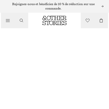
Rejoignez-nous et bénéficiez de 10 % de réduction sur une
SANDALES
commande.
/
CHAUSSURES
SANDALES À TALONS ÉPAIS ET BRIDES
€ 99
MARRON FONCÉ
+
8
35
36
37
38
39
40
41
42
Guide des tailles
TAILLE
CHOISIR UNE TAILLE