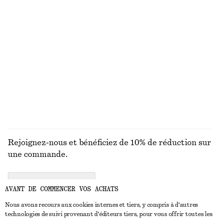
MAILLES
ROBES
ACCESSOIRES
MANTEAUX ET
VESTES
Rejoignez-nous et bénéficiez de 10% de réduction sur
une commande.
CREATE ACCOUNT
AVANT DE COMMENCER VOS ACHATS
Nous avons recours aux cookies internes et tiers, y compris à d'autres
technologies de suivi provenant d'éditeurs tiers, pour vous offrir toutes les