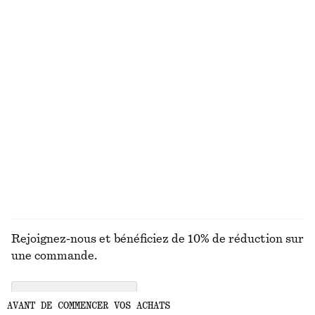
Bob en paille tressée
Haut sans manches en soie et coton
€ 39
€ 69
Soie-coton
Haut de bikini triangle
Haut à col bateau et bord roulé
€ 29
€ 59
Exclusivité en ligne
Nouveauté
100% coton
DÉCOUVRIR TOUTES LES HAUTS ET T-SHIRTS
Rejoignez-nous et bénéficiez de 10% de réduction sur
une commande.
CREATE ACCOUNT
AVANT DE COMMENCER VOS ACHATS