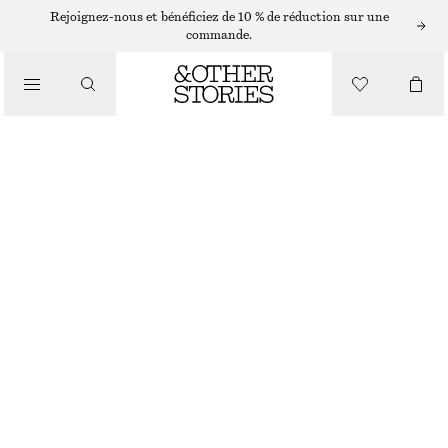
Rejoignez-nous et bénéficiez de 10 % de réduction sur une
/
commande.
HAUTS ET T-SHIRTS
T-SHIRT EN MAILLE BOUTONNÉ SUR LE DEVANT
€ 49
/
VÊTEMENTS
ROUGE
XS
S
M
L
Guide des tailles
TAILLE