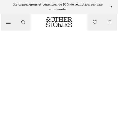
Rejoignez-nous et bénéficiez de 10 % de réduction sur une
/
commande.
HAUTS ET T-SHIRTS
T-SHIRT EN COTON
€ 25
/
VÊTEMENTS
BLANC/POIS
+
14
XS
S
M
L
Guide des tailles
TAILLE
CHOISIR UNE TAILLE