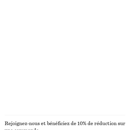
Débardeur en maille de laine et de coton
Robe froncée en coton
€ 59
€ 119
Nouveauté
100% coton
Laine-coton
Haut côtelé à manches longues
Robe nuisette midi extensible
€ 29
€ 69
+
5
T-shirt en maille de coton
Foulard en soie à motif cachemire
€ 59
€ 59
100% coton
100% soie
DÉCOUVRIR TOUTES LES HAUTS ET T-SHIRTS
Rejoignez-nous et bénéficiez de 10% de réduction sur