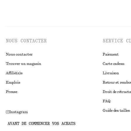
NOUS CONTACTER
SERVICE C
Nous contacter
Paiement
Trouver un magasin
Carte cadeau
Affilié(e)s
Livraison
Emplois
Retour et remb
Presse
Droit de rétract
FAQ
Guide des tailles
Instagram
Réduction étudi
Pinterest
AVANT DE COMMENCER VOS ACHATS
Règlement extraju