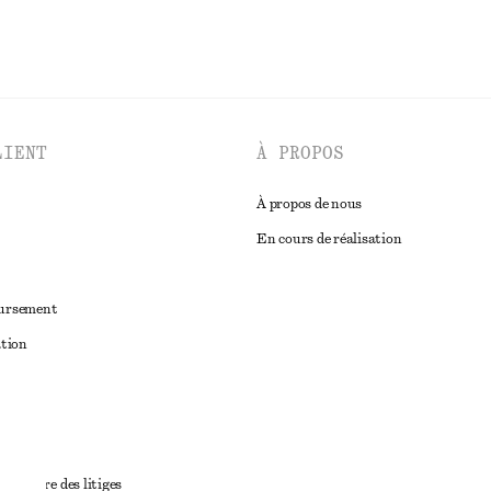
LIENT
À PROPOS
À propos de nous
En cours de réalisation
oursement
ation
ant
diciaire des litiges