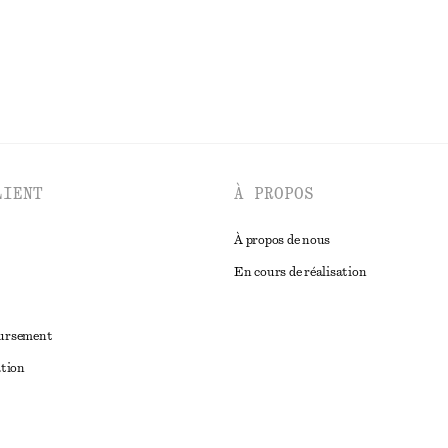
DÉCOUVRIR TOUTES LES BIJOUX
LIENT
À PROPOS
À propos de nous
En cours de réalisation
oursement
ation