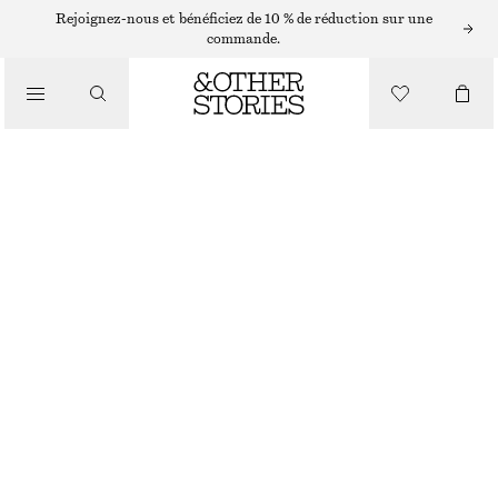
Rejoignez-nous et bénéficiez de 10 % de réduction sur une
/
commande.
HAUTS ET T-SHIRTS
T-SHIRT CÔTELÉ
€ 25
/
VÊTEMENTS
NOIR
+
14
XS
S
M
L
Guide des tailles
TAILLE
CHOISIR UNE TAILLE