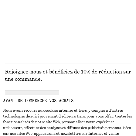
Pantalon droit à plis marqués
Débardeur en coton côtelé
€ 79
€ 22
+
2
+
1
DÉCOUVRIR TOUTES LES HAUTS ET T-SHIRTS
Rejoignez-nous et bénéficiez de 10% de réduction sur
une commande.
CREATE ACCOUNT
AVANT DE COMMENCER VOS ACHATS
Nous avons recours aux cookies internes et tiers, y compris à d'autres
technologies de suivi provenant d'éditeurs tiers, pour vous offrir toutes les
NOUS CONTACTER
fonctionnalités de notre site Web, personnaliser votre expérience
utilisateur, effectuer des analyses et diffuser des publicités personnalisées
Nous contacter
Instagram
sur nos sites Web, applications et newsletters sur Internet et via les