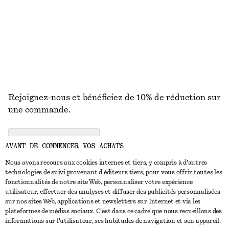
Jean barrel
Haut côtelé à dos ouvert
€ 99
€ 35
+
9
DÉCOUVRIR TOUTES LES BIJOUX
Rejoignez-nous et bénéficiez de 10% de réduction sur
une commande.
CREATE ACCOUNT
AVANT DE COMMENCER VOS ACHATS
Nous avons recours aux cookies internes et tiers, y compris à d'autres
technologies de suivi provenant d'éditeurs tiers, pour vous offrir toutes les
NOUS CONTACTER
fonctionnalités de notre site Web, personnaliser votre expérience
utilisateur, effectuer des analyses et diffuser des publicités personnalisées
Nous contacter
Instagram
sur nos sites Web, applications et newsletters sur Internet et via les
SERVICE CLIENT
plateformes de médias sociaux. C'est dans ce cadre que nous recueillons des
Trouver un magasin
Pinterest
informations sur l'utilisateur, ses habitudes de navigation et son appareil.
Paiement