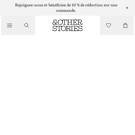
BOUCLES D’OREILLES
Rejoignez-nous et bénéficiez de 10 % de réduction sur une
commande.
/
BIJOUX
GRANDES CRÉOLES
€ 25
/
ACCESSOIRES
DORÉ
ONESIZE
TAILLE