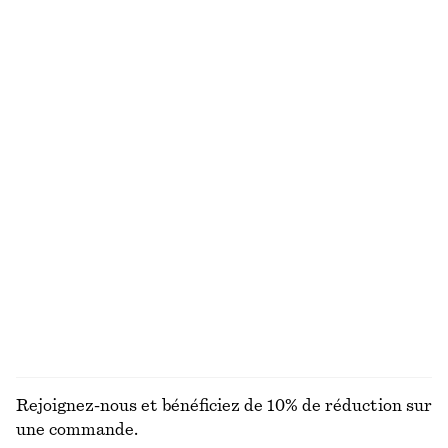
Nouveauté
100% coton biologique
+
8
100% lin
Robe midi en satin sans manches
Débardeur côtelé
€ 99
€ 49
Nouveauté
+
2
+
5
Robe courte en lin
Gilet cache-cœur en laine mérinos
€ 79
€ 69
Nouveauté
Nouveauté
100% lin
100 % laine mérinos
DÉCOUVRIR TOUTES LES BIJOUX
Rejoignez-nous et bénéficiez de 10% de réduction sur
une commande.