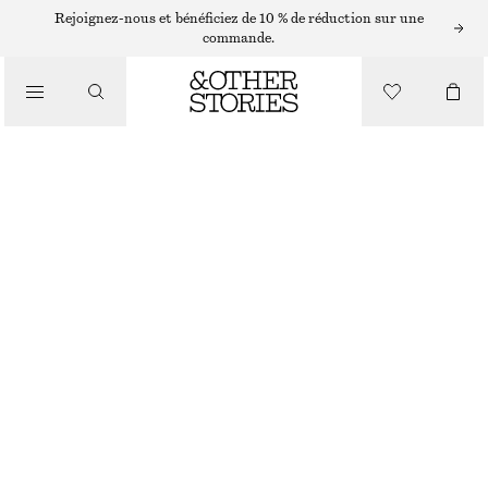
COLLIERS
Rejoignez-nous et bénéficiez de 10 % de réduction sur une
commande.
/
BIJOUX
LONG COLLIER AVEC PENDENTIFS
/
ACCESSOIRES
€ 29
RUPTURE DE STOCK
ARGENTÉ
ONESIZE
TAILLE