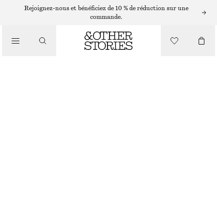
Rejoignez-nous et bénéficiez de 10 % de réduction sur une
VERNIS À ONGLES
commande.
BITTER CHERRIES COULEUR DE VERNIS
/
BEAUTÉ
€ 4
€ 12
RUPTURE DE STOCK
BITTER CHERRIES
CHOISIR UNE TAILLE