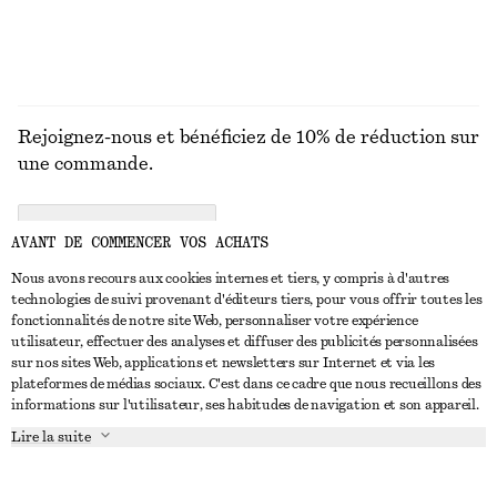
Rejoignez-nous et bénéficiez de 10% de réduction sur
une commande.
CREATE ACCOUNT
AVANT DE COMMENCER VOS ACHATS
Nous avons recours aux cookies internes et tiers, y compris à d'autres
technologies de suivi provenant d'éditeurs tiers, pour vous offrir toutes les
NOUS CONTACTER
fonctionnalités de notre site Web, personnaliser votre expérience
utilisateur, effectuer des analyses et diffuser des publicités personnalisées
Nous contacter
Instagram
sur nos sites Web, applications et newsletters sur Internet et via les
SERVICE CLIENT
plateformes de médias sociaux. C'est dans ce cadre que nous recueillons des
Trouver un magasin
Pinterest
informations sur l'utilisateur, ses habitudes de navigation et son appareil.
Paiement
À PROPOS
Affilié(e)s
Facebook
Lire la suite
Carte cadeau
À propos de nous
Emplois
Youtube
Livraison