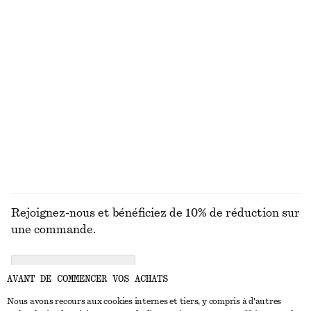
Haut court froncé
Mini-jupe en lin mélangé
€ 59
€ 79
Lin-soie
Créoles doubles
Chaussettes rayées
€ 25
€ 9
Nouveauté
DÉCOUVRIR TOUTES LES BIJOUX
Rejoignez-nous et bénéficiez de 10% de réduction sur
une commande.
CREATE ACCOUNT
AVANT DE COMMENCER VOS ACHATS
Nous avons recours aux cookies internes et tiers, y compris à d'autres