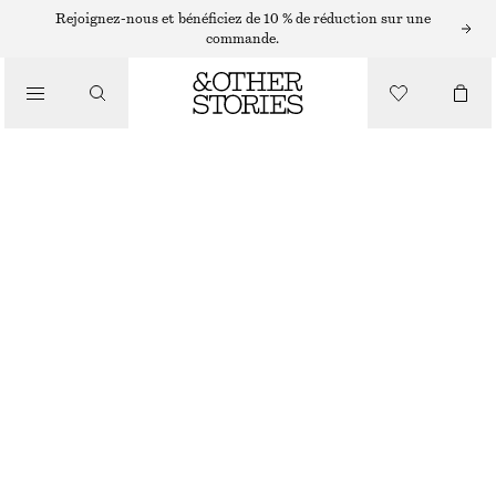
BOUCLES D’OREILLES
Rejoignez-nous et bénéficiez de 10 % de réduction sur une
commande.
/
BIJOUX
CRÉOLES À PENDENTIFS
€ 25
/
ACCESSOIRES
ARGENTÉ
ONESIZE
TAILLE