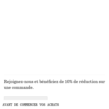
Haut côtelé à dos ouvert
Robe courte en jacquard
€ 35
€ 99
Robe courte en lin
T-shirt en maille de coton
€ 89
€ 59
Nouveauté
100% coton
100% lin
+
2
DÉCOUVRIR TOUTES LES HAUTS ET T-SHIRTS
Rejoignez-nous et bénéficiez de 10% de réduction sur
une commande.
CREATE ACCOUNT
AVANT DE COMMENCER VOS ACHATS