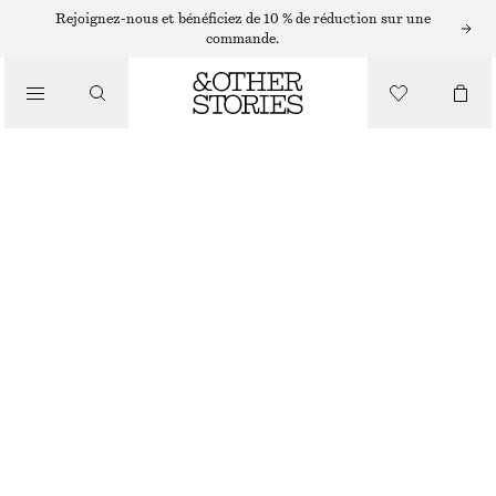
Rejoignez-nous et bénéficiez de 10 % de réduction sur une
/
commande.
HAUTS ET T-SHIRTS
T-SHIRT AJUSTÉ À DOS OUVERT
€ 35
/
VÊTEMENTS
ÉCRU
XS
S
M
L
Guide des tailles
TAILLE