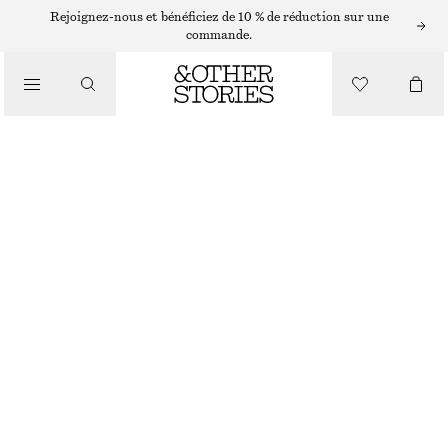
Rejoignez-nous et bénéficiez de 10 % de réduction sur une
commande.
/
HAUTS ET T-SHIRTS
DÉBARDEUR CÔTELÉ
€ 59
/
VÊTEMENTS
ÉCRU
XS
S
M
L
Guide des tailles
TAILLE