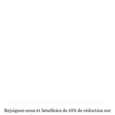
€ 89
€ 79
Nouveauté
100% coton
100% lin
+
2
Robe courte en lin
Pantalon habillé en lin
€ 79
€ 89
Nouveauté
Nouveauté
100% lin
100% lin
Ensemble de créoles
Robe midi évasée en lin
€ 25
€ 99
Exclusivité en ligne
Nouveauté
100% lin
DÉCOUVRIR TOUTES LES HAUTS ET T-SHIRTS
Rejoignez-nous et bénéficiez de 10% de réduction sur