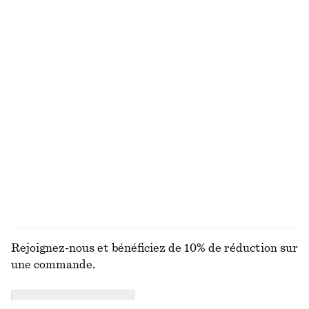
VOUS RECHERCHIEZ AUTRE CHOSE ?
DÉCOUVREZ NOS AUTRES COLLECTIONS
MAILLES
ROBES
ACCESSOIRES
MANTEAUX ET
VESTES
Rejoignez-nous et bénéficiez de 10% de réduction sur
une commande.
CREATE ACCOUNT