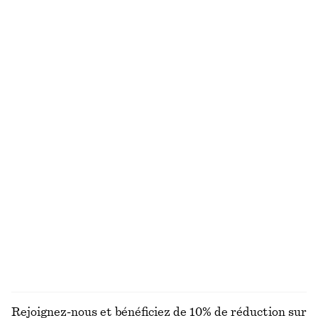
Robe midi plissée à manches chauve-souris
Chemise oversize à manches trois-quarts
€ 45
€ 99
€ 39
€ 59
Dernière chance
Dernière chance
Haut en jersey à manches longues
Blouse froncée en crêpe
€ 19
€ 49
€ 79
Dernière chance
Haut drapé en jersey
Robe courte à manches ballon
€ 22
€ 49
€ 69
€ 89
Dernière chance
Dernière chance
100% coton
DÉCOUVRIR TOUTES LES CHEMISES ET BLOUSES
Rejoignez-nous et bénéficiez de 10% de réduction sur