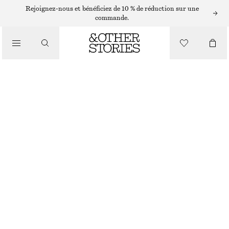
Rejoignez-nous et bénéficiez de 10 % de réduction sur une
/
commande.
CHEMISES ET BLOUSES
BLOUSE TEXTURÉE À MANCHES COURTES
€ 29
€ 59
/
DERNIÈRE CHANCE
VÊTEMENTS
BLEU
XS
S
M
L