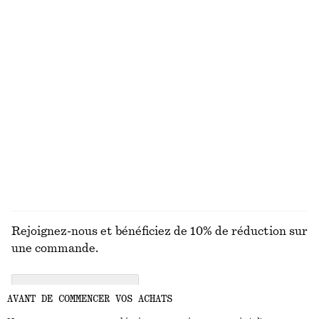
DÉCOUVREZ NOS AUTRES COLLECTIONS
MAILLES
ROBES
ACCESSOIRES
MANTEAUX ET
VESTES
Rejoignez-nous et bénéficiez de 10% de réduction sur
une commande.
CREATE ACCOUNT
AVANT DE COMMENCER VOS ACHATS