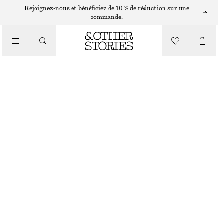
Rejoignez-nous et bénéficiez de 10 % de réduction sur une
commande.
/
HAUTS ET T-SHIRTS
HAUT SANS MANCHES EN SOIE À VOLANTS
€ 39
€ 99
DERNIÈRE CHANCE
/
VÊTEMENTS
VIOLET
32
34
36
38
40
42
44