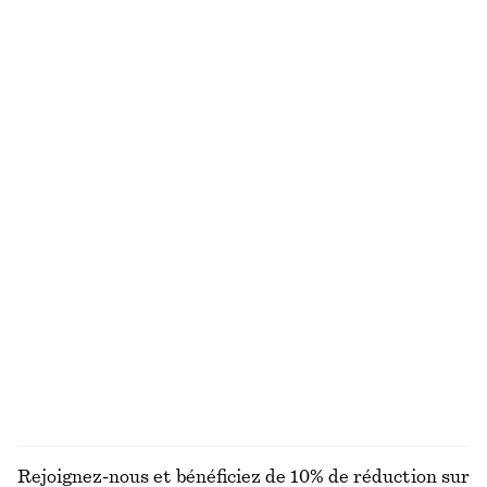
Haut en maille d’alpaga mélangé
Blouse à smocks
€ 69
€ 39
€ 79
Dernière chance
Blouse croisée devant
Polo en maille ajourée
€ 55
€ 79
€ 35
€ 69
Dernière chance
Dernière chance
Blouse froncée en coton
Haut à dos nu en coton
€ 39
€ 69
€ 29
€ 59
Dernière chance
Dernière chance
100% coton
DÉCOUVRIR TOUTES LES HAUTS ET T-SHIRTS
Rejoignez-nous et bénéficiez de 10% de réduction sur