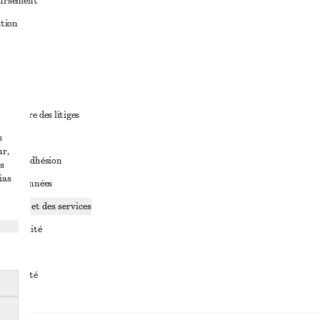
oursement
ation
ant
diciaire des litiges
s
ales
ur,
ales d’adhésion
s
ias
ge de données
ookies et des services
identialité
rvice
essibilité