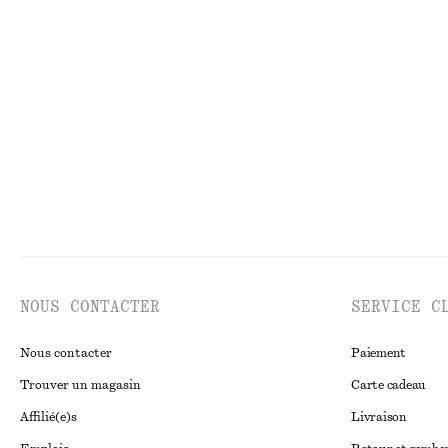
Bas de bikini brésilien
Maillot de bain 
€ 15
€ 25
€ 59
Dernière chance
NOUS CONTACTER
SERVICE C
Nous contacter
Paiement
Trouver un magasin
Carte cadeau
Affilié(e)s
Livraison