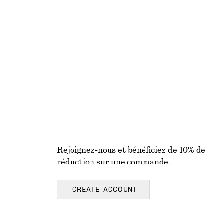
Robe courte à cordon de serrage
€ 49
€ 69
que
Dernière chance
Rejoignez-nous et bénéficiez de 10% de
réduction sur une commande.
CREATE ACCOUNT