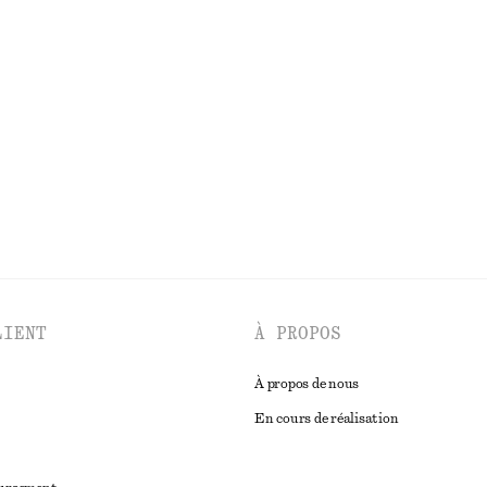
à encolure carrée
Robe midi asymétrique et froncée
€ 39
€ 79
Dernière chance
100% coton biologi
DÉCOUVRIR TOUTES LES MAILLOTS DE BAIN
LIENT
À PROPOS
À propos de nous
En cours de réalisation