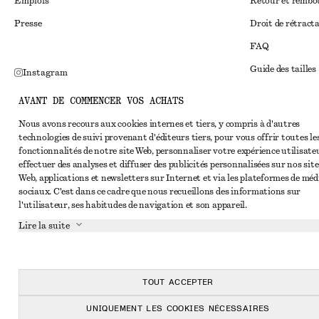
Emplois
Retour et remb
Presse
Droit de rétract
FAQ
Guide des tailles
Instagram
Réduction étudi
Pinterest
AVANT DE COMMENCER VOS ACHATS
Règlement extraju
Facebook
Nous avons recours aux cookies internes et tiers, y compris à d'autres
technologies de suivi provenant d'éditeurs tiers, pour vous offrir toutes le
Conditions génér
Youtube
fonctionnalités de notre site Web, personnaliser votre expérience utilisate
Conditions génér
effectuer des analyses et diffuser des publicités personnalisées sur nos site
TikTok
Web, applications et newsletters sur Internet et via les plateformes de méd
Cookies et parta
sociaux. C'est dans ce cadre que nous recueillons des informations sur
l'utilisateur, ses habitudes de navigation et son appareil.
Paramètres des c
Lire la suite
Politique de conf
Conditions de se
Déclaration d'acc
TOUT ACCEPTER
UNIQUEMENT LES COOKIES NÉCESSAIRES